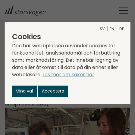
SV
EN
DE
Cookies
STORSKOGEN
MEDIA
NYHETER
2025
Den här webbplatsen använder cookies för
AUTOMATIONSBOLAG VINNER BANBRYTANDE ORDER
Automationsbolag
funktionalitet, analysändamål och förbättring
samt marknadsföring. Det innebär lagring av
vinner banbrytande
data eller åtkomst till data på din enhet eller
webbläsare.
Läs mer om kakor här
order
Mina val
Acceptera
2025-07-02
Group news, Industry