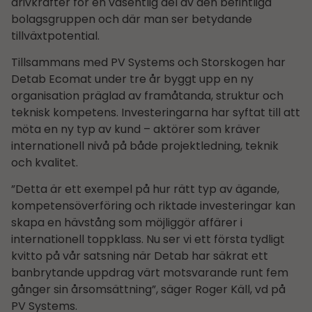
drivkrafter för en väsentlig del av den befintliga
bolagsgruppen och där man ser betydande
tillväxtpotential.
Tillsammans med PV Systems och Storskogen har
Detab Ecomat under tre år byggt upp en ny
organisation präglad av framåtanda, struktur och
teknisk kompetens. Investeringarna har syftat till att
möta en ny typ av kund – aktörer som kräver
internationell nivå på både projektledning, teknik
och kvalitet.
”Detta är ett exempel på hur rätt typ av ägande,
kompetensöverföring och riktade investeringar kan
skapa en hävstång som möjliggör affärer i
internationell toppklass. Nu ser vi ett första tydligt
kvitto på vår satsning när Detab har säkrat ett
banbrytande uppdrag värt motsvarande runt fem
gånger sin årsomsättning”, säger Roger Käll, vd på
PV Systems.