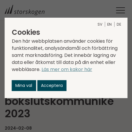
SV
EN
DE
Cookies
STORSKOGEN
MEDIA
NYHETER
2024
Den här webbplatsen använder cookies för
INBJUDAN TILL PRESENTATION AV STORSKOGENS
funktionalitet, analysändamål och förbättring
BOKSLUTSKOMMUNIKÉ 2023
samt marknadsföring. Det innebär lagring av
Inbjudan till
data eller åtkomst till data på din enhet eller
webbläsare.
Läs mer om kakor här
presentation av
Storskogens
Mina val
Acceptera
bokslutskommuniké
2023
2024-02-08