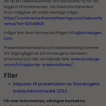
får du ett telefonnummer och konferens-ID för att
logga in till konferensen. Via telefonkonferensen
finns möjlighet att ställa muntliga frågor.
https://conference.financialhearings.com/teleconfe
rence/?id=50048809
Frågor kan även lämnas skriftligen till
ir@storskogen.
com
.
Presentationsmaterial och webbsändning kommer
att tillgängliggöras på Storskogens hemsida i
efterhand och nås via följande länk:
www.storskoge
n.com/ir/rapporter-presentationer/
.
Filer
Inbjudan till presentation av Storskogens
bokslutskommuniké 2023
För mer information, vänligen kontakta: