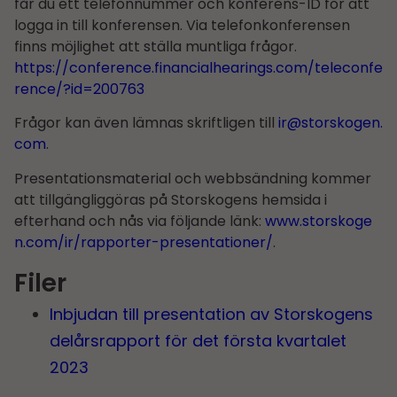
får du ett telefonnummer och konferens-ID för att
logga in till konferensen. Via telefonkonferensen
finns möjlighet att ställa muntliga frågor.
https://conference.financialhearings.com/teleconfe
rence/?id=200763
Frågor kan även lämnas skriftligen till
ir@storskogen.
com
.
Presentationsmaterial och webbsändning kommer
att tillgängliggöras på Storskogens hemsida i
efterhand och nås via följande länk:
www.storskoge
n.com/ir/rapporter-presentationer/
.
Filer
Inbjudan till presentation av Storskogens
delårs­rapport för det första kvartalet
2023