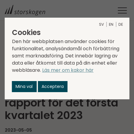
SV
EN
DE
Cookies
STORSKOGEN
MEDIA
NYHETER
2023
Den här webbplatsen använder cookies för
INBJUDAN TILL PRESENTATION AV STORSKOGENS DELÅRS­
funktionalitet, analysändamål och förbättring
RAPPORT FÖR DET FÖRSTA KVARTALET 2023
samt marknadsföring. Det innebär lagring av
Inbjudan till
data eller åtkomst till data på din enhet eller
webbläsare.
Läs mer om kakor här
presentation av
Storskogens delårs­
Mina val
Acceptera
rapport för det första
kvartalet 2023
2023-05-05