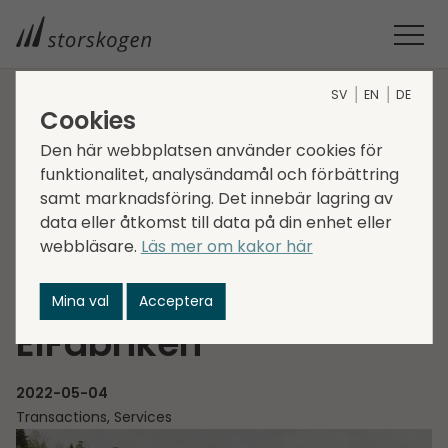
SV
EN
DE
Cookies
STORSKOGEN
MEDIA
NYHETER
2022
Den här webbplatsen använder cookies för
STORSKOGENS DOTTERBOLAG ÖRNSBERGS EL & DATA
funktionalitet, analysändamål och förbättring
FÖRVÄRVAR ELFABRIKEN
samt marknadsföring. Det innebär lagring av
Storskogens
data eller åtkomst till data på din enhet eller
dotterbolag Örnsbergs
webbläsare.
Läs mer om kakor här
El & Data förvärvar
Mina val
Acceptera
ElFabriken
2022-05-04
Transactions, Services