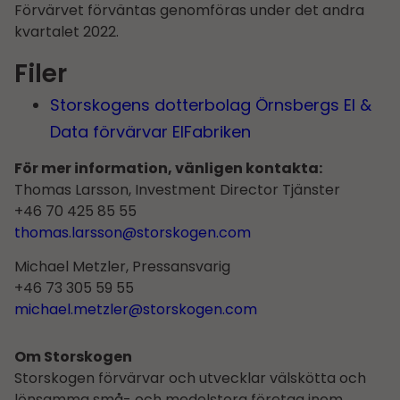
Förvärvet förväntas genomföras under det andra
kvartalet 2022.
Filer
Storskogens dotterbolag Örnsbergs El &
Data förvärvar ElFabriken
För mer information, vänligen kontakta:
Thomas Larsson, Investment Director Tjänster
+46 70 425 85 55
thomas.larsson@storskogen.com
Michael Metzler, Pressansvarig
+46 73 305 59 55
michael.metzler@storskogen.com
Om Storskogen
Storskogen förvärvar och utvecklar välskötta och
lönsamma små- och medelstora företag inom