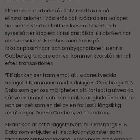
ElFabriken startades år 2017 med fokus på
elinstallationer i Västerås och Mälardalen. Bolaget
har sedan starten haft en lönsam tillväxt och
sysselsätter idag ett tiotal anställda. ElFabriken har
en diversifierad kundbas med fokus på
lokalanpassningar och ombyggnationer. Dennis
Gabbels, grundare och vd, kommer kvarstå i sin roll
efter transaktionen.
”ElFabriken ser fram emot att vidareutveckla
bolaget tillsammans med ledningen i Örnsbergs El &
Data som ger oss möjligheten att fortsätta utveckla
vår verksamhet och personal. Vi är glada över detta
och ser det som en del av en fortsatt långsiktig
resa”, säger Dennis Gabbels, vd Elfabriken.
ElFabriken är ett tilläggsförvärv till Örnsbergs El &
Data som erbjuder el-installationstjänster samt
fastighetsdriftövervakning i Stockholm med omnejd.