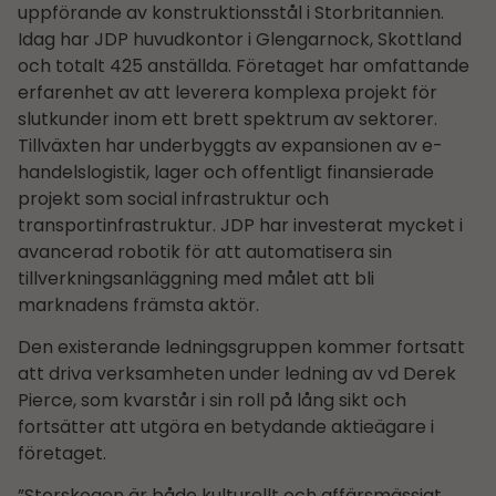
uppförande av konstruktionsstål i Storbritannien.
Idag har JDP huvudkontor i Glengarnock, Skottland
och totalt 425 anställda. Företaget har omfattande
erfarenhet av att leverera komplexa projekt för
slutkunder inom ett brett spektrum av sektorer.
Tillväxten har underbyggts av expansionen av e-
handelslogistik, lager och offentligt finansierade
projekt som social infrastruktur och
transportinfrastruktur. JDP har investerat mycket i
avancerad robotik för att automatisera sin
tillverkningsanläggning med målet att bli
marknadens främsta aktör.
Den existerande ledningsgruppen kommer fortsatt
att driva verksamheten under ledning av vd Derek
Pierce, som kvarstår i sin roll på lång sikt och
fortsätter att utgöra en betydande aktieägare i
företaget.
”Storskogen är både kulturellt och affärsmässigt