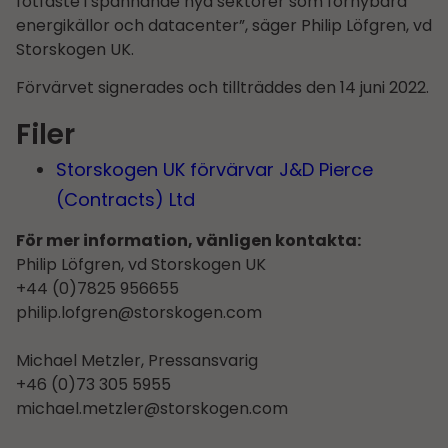
fotfäste i spännande nya sektorer som förnybara
energikällor och datacenter”, säger Philip Löfgren, vd
Storskogen UK.
Förvärvet signerades och tillträddes den 14 juni 2022.
Filer
Storskogen UK förvärvar J&D Pierce
(Contracts) Ltd
För mer information, vänligen kontakta:
Philip Löfgren, vd Storskogen UK
+44 (0)7825 956655
philip.lofgren@storskogen.com
Michael Metzler, Pressansvarig
+46 (0)73 305 5955
michael.metzler@storskogen.com