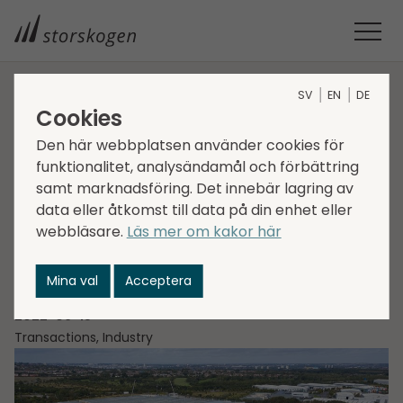
SV
EN
DE
STORSKOGEN
MEDIA
NYHETER
2022
Cookies
STORSKOGEN UK FÖRVÄRVAR J&D PIERCE (CONTRACTS)
Den här webbplatsen använder cookies för
LTD
funktionalitet, analysändamål och förbättring
Storskogen UK
samt marknadsföring. Det innebär lagring av
data eller åtkomst till data på din enhet eller
förvärvar J&D Pierce
webbläsare.
Läs mer om kakor här
(Contracts) Ltd
Mina val
Acceptera
2022-06-15
Transactions, Industry