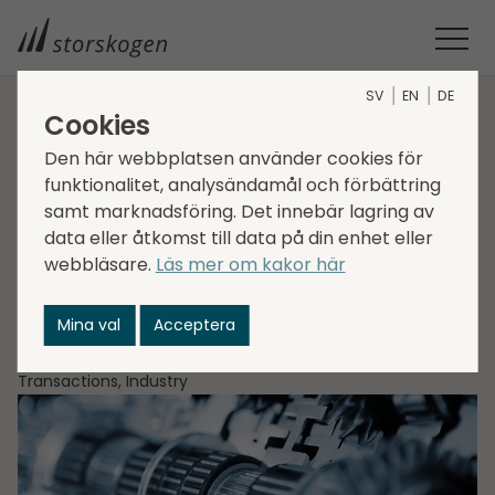
SV
EN
DE
Cookies
STORSKOGEN
MEDIA
NYHETER
2022
Den här webbplatsen använder cookies för
STORSKOGEN FÖRVÄRVAR TROLLSKES MASKINSERVICE
funktionalitet, analysändamål och förbättring
Storskogen förvärvar
samt marknadsföring. Det innebär lagring av
data eller åtkomst till data på din enhet eller
Trollskes
webbläsare.
Läs mer om kakor här
Maskinservice
Mina val
Acceptera
2022-01-05
Transactions, Industry