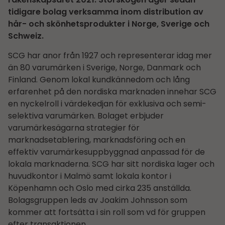
tidigare bolag verksamma inom distribution av
hår- och skönhetsprodukter i Norge, Sverige och
Schweiz.
SCG har anor från 1927 och representerar idag mer
än 80 varumärken i Sverige, Norge, Danmark och
Finland. Genom lokal kundkännedom och lång
erfarenhet på den nordiska marknaden innehar SCG
en nyckelroll i värdekedjan för exklusiva och semi-
selektiva varumärken. Bolaget erbjuder
varumärkesägarna strategier för
marknadsetablering, marknadsföring och en
effektiv varumärkesuppbyggnad anpassad för de
lokala marknaderna. SCG har sitt nordiska lager och
huvudkontor i Malmö samt lokala kontor i
Köpenhamn och Oslo med cirka 235 anställda.
Bolagsgruppen leds av Joakim Johnsson som
kommer att fortsätta i sin roll som vd för gruppen
efter transaktionen.