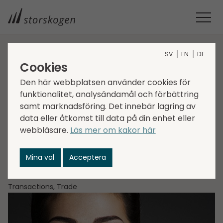
SV
EN
DE
STORSKOGEN
MEDIA
NYHETER
2022
Cookies
STORSKOGEN FÖRVÄRVAR SCANDINAVIAN COSMETICS
Den här webbplatsen använder cookies för
GROUP
funktionalitet, analysändamål och förbättring
Storskogen förvärvar
samt marknadsföring. Det innebär lagring av
data eller åtkomst till data på din enhet eller
Scandinavian
webbläsare.
Läs mer om kakor här
Cosmetics Group
Mina val
Acceptera
2022-03-25
Transactions, Trade