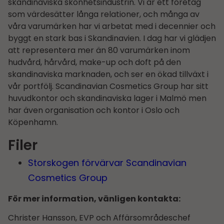
skandinaviska skönhetsindustrin. Vi är ett företag
som värdesätter långa relationer, och många av
våra varumärken har vi arbetat med i decennier och
byggt en stark bas i Skandinavien. I dag har vi glädjen
att representera mer än 80 varumärken inom
hudvård, hårvård, make-up och doft på den
skandinaviska marknaden, och ser en ökad tillväxt i
vår portfölj. Scandinavian Cosmetics Group har sitt
huvudkontor och skandinaviska lager i Malmö men
har även organisation och kontor i Oslo och
Köpenhamn.
Filer
Storskogen förvärvar Scandinavian
Cosmetics Group
För mer information, vänligen kontakta:
Christer Hansson, EVP och Affärsområdes­chef