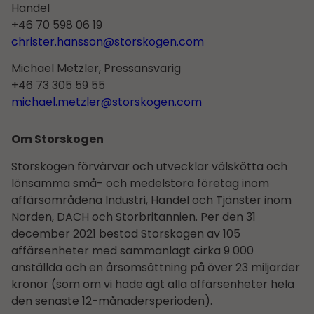
Handel
+46 70 598 06 19
christer.hansson@storskogen.com
Michael Metzler, Pressansvarig
+46 73 305 59 55
michael.metzler@storskogen.com
Om Storskogen
Storskogen förvärvar och utvecklar välskötta och
lönsamma små- och medelstora företag inom
affärsområdena Industri, Handel och Tjänster inom
Norden, DACH och Storbritannien. Per den 31
december 2021 bestod Storskogen av 105
affärsenheter med sammanlagt cirka 9 000
anställda och en årsomsättning på över 23 miljarder
kronor (som om vi hade ägt alla affärsenheter hela
den senaste 12-månadersperioden).