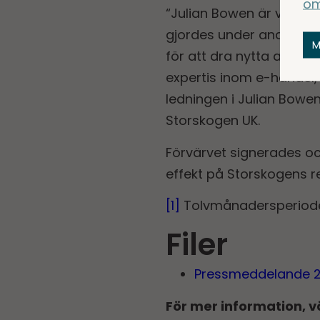
om
“Julian Bowen är vår and
gjordes under andra kvar
M
för att dra nytta av den
expertis inom e-handel
ledningen i Julian Bowen 
Storskogen UK.
Förvärvet signerades och
effekt på Storskogens re
[1]
Tolvmånadersperioden
Filer
Pressmeddelande 2
För mer information, v