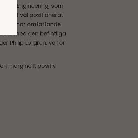
 av SGS Engineering, som
onellt väl positionerat
ndel. Vi har omfattande
beta med den befintliga
er Philip Löfgren, vd för
en marginellt positiv