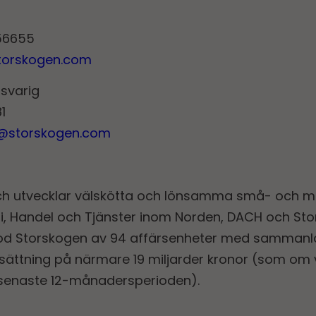
56655
storskogen.com
nsvarig
1
r@storskogen.com
ch utvecklar välskötta och lönsamma små- och m
, Handel och Tjänster inom Norden, DACH och Stor
stod Storskogen av 94 affärsenheter med sammanla
ättning på närmare 19 miljarder kronor (som om v
 senaste 12-månadersperioden).