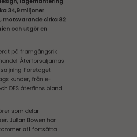
 design, lagerhantering
ka 34,9 miljoner
nd, motsvarande cirka 82
nien och utgör en
aserat på framgångsrik
andel. Återförsäljarnas
säljning. Företaget
ags kunder, från e-
och DFS återfinns bland
törer som delar
iser. Julian Bowen har
kommer att fortsätta i