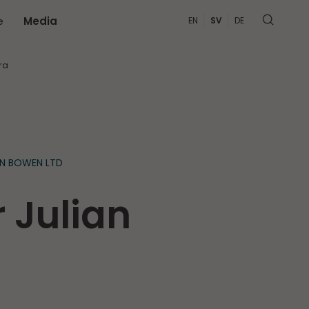
e
Media
EN
SV
DE
MER
ra
AN BOWEN LTD
 Julian