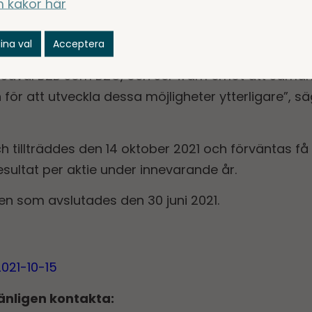
 kakor här
ra investering i Storbritannien efter vårt förvärv
talet 2021. Precis som SGS är Julian Bowen excepti
ina val
Acceptera
 pågående omställningen från fysisk till digital ha
, såväl B2B som B2C, och ser fram emot att samar
för att utveckla dessa möjligheter ytterligare”, säg
 tillträddes den 14 oktober 2021 och förväntas få 
sultat per aktie under innevarande år.
 som avslutades den 30 juni 2021.
021-10-15
änligen kontakta: