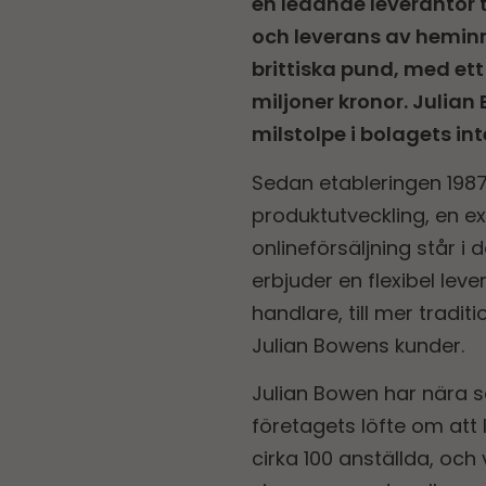
en ledande leverantör t
och leverans av heminre
brittiska pund, med ett
miljoner kronor. Julian
milstolpe i bolagets in
Sedan etableringen 1987 
produktutveckling, en 
onlineförsäljning står i
erbjuder en flexibel lev
handlare, till mer tradi
Julian Bowens kunder.
Julian Bowen har nära s
företagets löfte om att l
cirka 100 anställda, oc