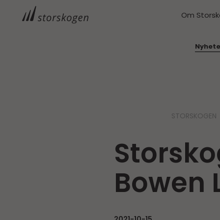
Om Stors
Nyhete
STORSKOGEN
Storsko
Bowen 
2021-10-15