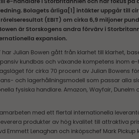
ill e-handlare i Storbritannien och har fokus på
dning. Bolagets årliga[1] intäkter uppgår till cir
 rörelseresultat (EBIT) om cirka 6,9 miljoner pu
 Bowen är Storskogens andra förvärv i Storbritan
ternationella expansion.
har Julian Bowen gått från klarhet till klarhet, b
expansiv kundbas och växande kompetens inom e-h
 dagsläget för cirka 70 procent av Julian Bowens för
erans- och lagerhållningsmodell som passar alla sl
tionella fysiska handlare. Amazon, Wayfair, Dunelm 
amarbeten med ett flertal internationella leveran
everera produkter av hög kvalitet till attraktiva pr
h vd Emmett Lenaghan och inköpschef Mark Pickup 