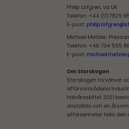
Philip Löfgren, vd UK
Telefon: +44 (0)7825 9
E-post:
philip.lofgren@
Michael Metzler, Pressa
Telefon: +46 704 555 88
E-post:
michael.metzle
Om Storskogen
Storskogen förvärvar o
affärsområdena Industri
halvårsskiftet 2021 be
anställda och en årsoms
affärsenheter hela den