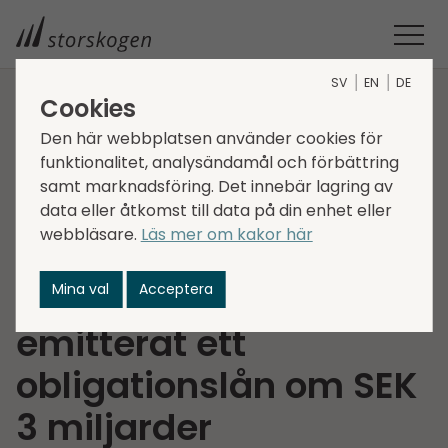
SV
EN
DE
Cookies
STORSKOGEN
MEDIA
NYHETER
2021
Den här webbplatsen använder cookies för
STORSKOGEN GROUP AB (PUBL) HAR FRAMGÅNGSRIKT
funktionalitet, analysändamål och förbättring
EMITTERAT ETT OBLIGATIONSLÅN OM SEK 3 MILJARDER
samt marknadsföring. Det innebär lagring av
Storskogen Group AB
data eller åtkomst till data på din enhet eller
webbläsare.
Läs mer om kakor här
(publ) har
framgångsrikt
Mina val
Acceptera
emitterat ett
obligationslån om SEK
3 miljarder