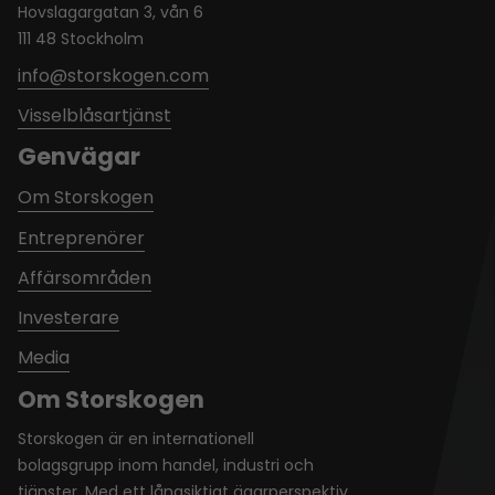
Hovslagargatan 3, vån 6
111 48 Stockholm
info@storskogen.com
Visselblåsartjänst
Genvägar
Om Storskogen
Entreprenörer
Affärsområden
Investerare
Media
Om Storskogen
Storskogen är en internationell
bolagsgrupp inom handel, industri och
tjänster. Med ett långsiktigt ägarperspektiv