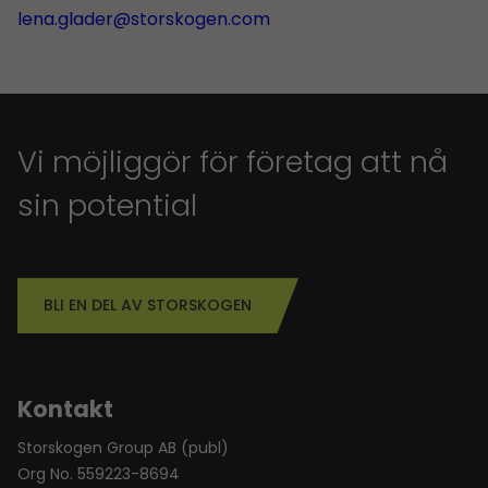
lena.glader@storskogen.com
Vi möjliggör för företag att nå
sin potential
BLI EN DEL AV STORSKOGEN
Kontakt
Storskogen Group AB (publ)
Org No. 559223-8694