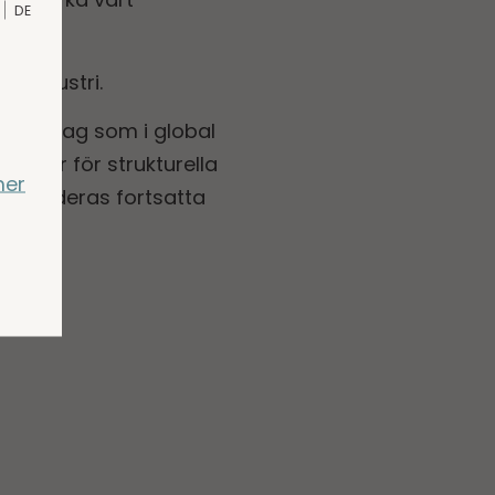
DE
e Industri.
erat bolag som i global
ningar för strukturella
mer
eam i deras fortsatta