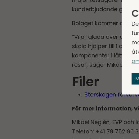
kunderbjudande globalt.
C
Bolaget kommer att inga 
De
fu
“Vi är glada över att ha
ma
skala hjälper till i att
åt
komponenter i lättmetall
om
resa”, säger Mikael Neg
Filer
M
Storskogen förvärva
För mer information, v
Mikael Neglén, EVP och
Telefon: +41 79 752 96 3