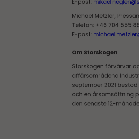
E-post:
mikael.neglen@
Michael Metzler, Pressa
Telefon: +46 704 555 88
E-post:
michael.metzle
Om Storskogen
Storskogen förvärvar o
affärsområdena Industri
september 2021 bestod 
och en årsomsättning på
den senaste 12-månade