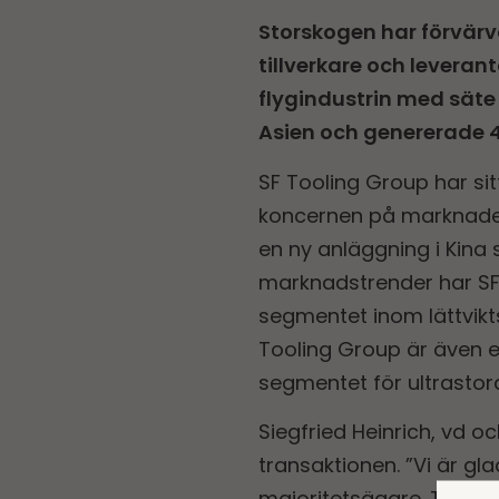
Storskogen har förvärv
tillverkare och leveran
flygindustrin med säte 
Asien och genererade 4
SF Tooling Group har sit
koncernen på marknade
en ny anläggning i Kina 
marknadstrender har SF 
segmentet inom lättvikts
Tooling Group är även 
segmentet för ultrastor
Siegfried Heinrich, vd o
transaktionen. ”Vi är g
majoritetsägare. Tillsam