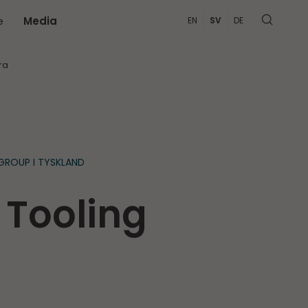
e
Media
EN
SV
DE
MER
ra
GROUP I TYSKLAND
 Tooling