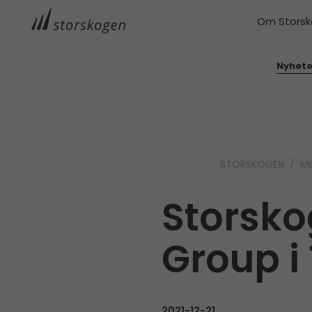
Om Stors
Nyhete
STORSKOGEN
ME
Storsko
Group i
2021-12-21