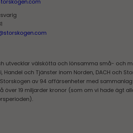
storskogen.com
nsvarig
1
r@storskogen.com
ch utvecklar välskötta och lönsamma små- och m
, Handel och Tjänster inom Norden, DACH och Stor
Storskogen av 94 affärsenheter med sammanlagt 
 över 19 miljarder kronor (som om vi hade ägt all
rsperioden).