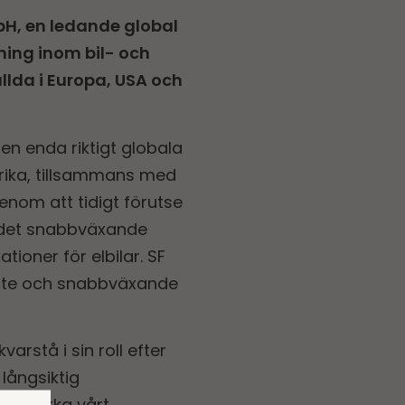
bH, en ledande global
ning inom bil- och
llda i Europa, USA och
en enda riktigt globala
ika, tillsammans med
enom att tidigt förutse
i det snabbväxande
ioner för elbilar. SF
aste och snabbväxande
arstå i sin roll efter
långsiktig
re stärka vårt