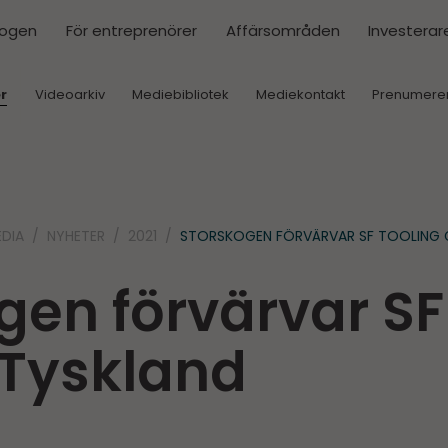
kogen
För entreprenörer
Affärsområden
Investerar
r
Videoarkiv
Mediebibliotek
Mediekontakt
Prenumere
DIA
NYHETER
2021
STORSKOGEN FÖRVÄRVAR SF TOOLING 
gen förvärvar SF
 Tyskland