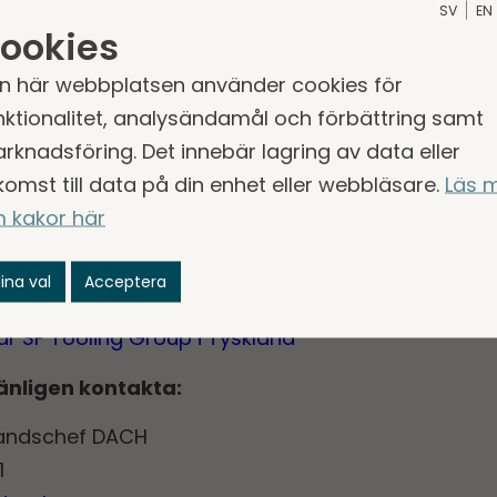
SV
EN
”
ookies
i vertikalen Industriteknik som ingår i affärsområd
n här webbplatsen använder cookies för
nktionalitet, analysändamål och förbättring samt
 förvärvat SF Tooling Group. Det är ett välposition
rknadsföring. Det innebär lagring av data eller
 forma den växande marknaden inom elfordon och lös
komst till data på din enhet eller webbläsare.
Läs 
. Vi ser fram emot att stödja Siegfried och hans t
 kakor här
lén, EVP och landschef DACH.
ina val
Acceptera
r SF Tooling Group i Tyskland
änligen kontakta:
 landschef DACH
1