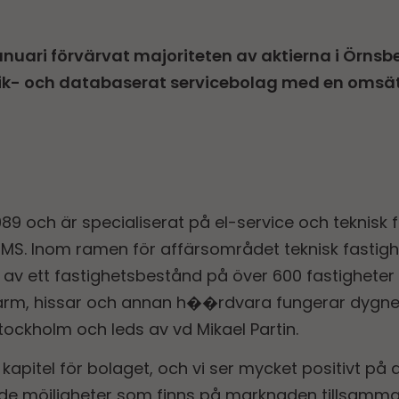
nuari förvärvat majoriteten av aktierna i Örnsber
nik- och databaserat servicebolag med en omsät
9 och är specialiserat på el-service och teknisk f
BMS. Inom ramen för affärsområdet teknisk fastigh
 av ett fastighetsbestånd på över 600 fastigheter 
rm, hissar och annan h��rdvara fungerar dygnet r
ckholm och leds av vd Mikael Partin.
 kapitel för bolaget, och vi ser mycket positivt på 
 de möjligheter som finns på marknaden tillsamm