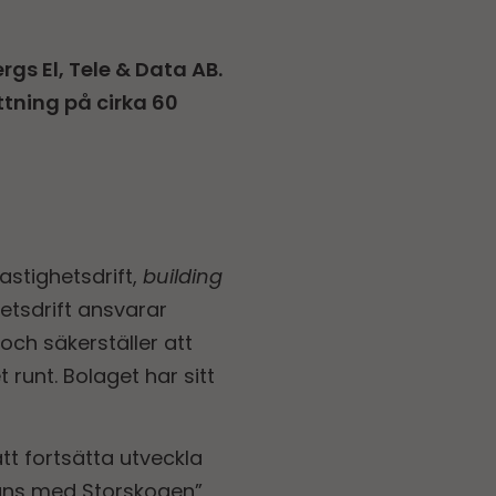
gs El, Tele & Data AB.
tning på cirka 60
astighetsdrift,
building
etsdrift ansvarar
och säkerställer att
unt. Bolaget har sitt
att fortsätta utveckla
ans med Storskogen”,