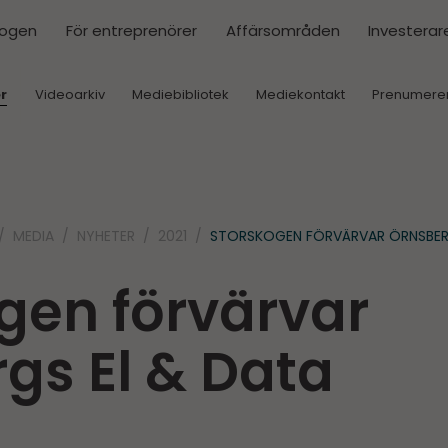
kogen
För entreprenörer
Affärsområden
Investerar
r
Videoarkiv
Mediebibliotek
Mediekontakt
Prenumere
MEDIA
NYHETER
2021
STORSKOGEN FÖRVÄRVAR ÖRNSBER
gen förvärvar
gs El & Data