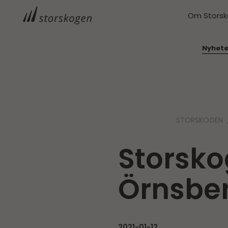
Om Stors
Nyhete
STORSKOGEN
Storsko
Örnsber
2021-01-12