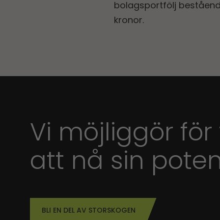
bolagsportfölj beståen
kronor.
Vi möjliggör för
att nå sin poten
BLI EN DEL AV STORSKOGEN