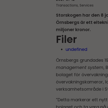
Transactions, Services
Storskogen har den 8 ja
Örnsbergs är ett eltek
miljoner kronor.
Filer
undefined
Örnsbergs grundades 198
management system
, 
bolaget för övervakning
övervakningskameror, la
verksamhetsområde i Sto
”Detta markerar ett nytt
bolaget och ta vara på