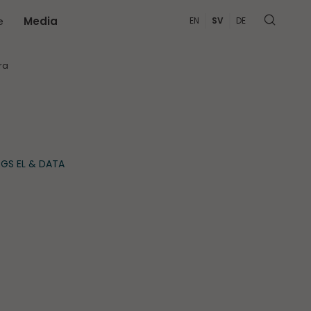
e
Media
EN
SV
DE
MER
ra
GS EL & DATA