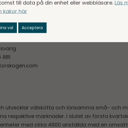
komst till data på din enhet eller webbläsare.
Läs 
 kakor här
rådeschef Tjänster
8
ina val
Acceptera
rskogen.com
nsvarig
 881
storskogen.com
ch utvecklar välskötta och lönsamma små- och m
na respektive marknader. I slutet av första kvarta
senheter med cirka 4600 anställda med en omsätt