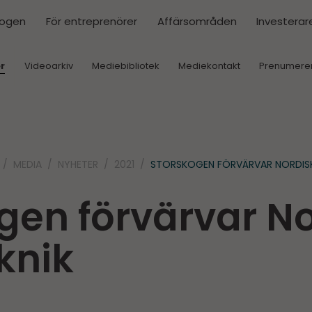
kogen
För entreprenörer
Affärsområden
Investerar
r
Videoarkiv
Mediebibliotek
Mediekontakt
Prenumere
MEDIA
NYHETER
2021
STORSKOGEN FÖRVÄRVAR NORDISK
gen förvärvar N
knik