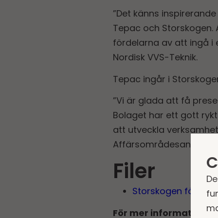
”Det känns inspirerande
Tepac och Storskogen. A
fördelarna av att ingå i
Nordisk VVS-Teknik.
Tepac ingår i Storskoge
”Vi är glada att få pres
Bolaget har ett gott ryk
att utveckla verksamhe
Affärsområdesansvarig 
C
Filer
De
Storskogen förvärv
fu
ma
För mer information v