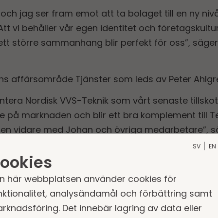
 och jag ser fram emot att ta bolaget till en ny n
tt vi behåller vår egen identitet och företagskult
 ett större sammanhang blir perfekt för oss”, säge
ns affärsområde Tjänster som leds av Peter Ahlgr
entera Nordisk VVS-Teknik som vårt senaste tillsk
te på marknaden och blir ett bra komplement till 
ten vidare med Johan och övriga medarbetare”, sä
Tjänster, på Storskogen.
SV
EN
ookies
n här webbplatsen använder cookies för
ar Nordisk VVS-Teknik
nktionalitet, analysändamål och förbättring samt
rknadsföring. Det innebär lagring av data eller
änligen kontakta: