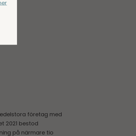
mer
edelstora företag med
let 2021 bestod
ning på närmare tio