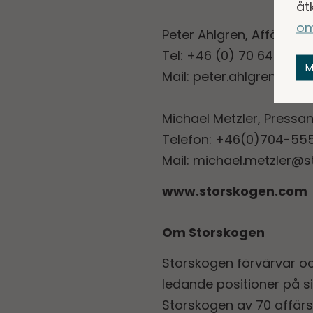
åt
om
Peter Ahlgren, Affärsom
Tel: +46 (0) 70 640 25 6
M
Mail:
peter.ahlgren@sto
Michael Metzler, Pressa
Telefon: +46(0)704-555
Mail:
michael.metzler@
www.storskogen.com
Om Storskogen
Storskogen förvärvar o
ledande positioner på si
Storskogen av 70 affär