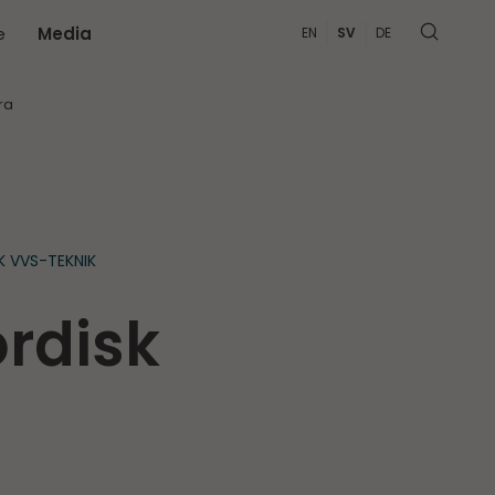
e
Media
EN
SV
DE
MER
ra
 VVS-TEKNIK
ordisk