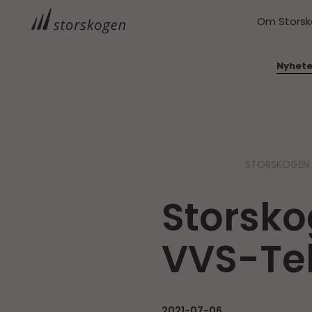
Om Stors
Nyhete
STORSKOGEN
Storsko
VVS-Te
2021-07-06