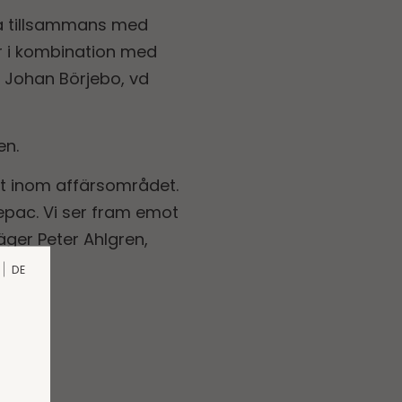
ivå tillsammans med
ur i kombination med
r Johan Börjebo, vd
en.
ott inom affärsområdet.
Tepac. Vi ser fram emot
ger Peter Ahlgren,
DE