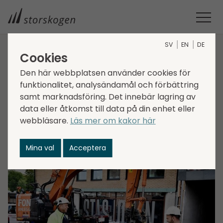
SV
EN
DE
Cookies
STORSKOGEN
MEDIA
NYHETER
2021
Den här webbplatsen använder cookies för
STORSKOGEN FÖRVÄRVAR FON ANLEGG
funktionalitet, analysändamål och förbättring
Storskogen förvärvar
samt marknadsföring. Det innebär lagring av
Fon Anlegg
data eller åtkomst till data på din enhet eller
webbläsare.
Läs mer om kakor här
2021-11-03
Mina val
Acceptera
Transactions, Services