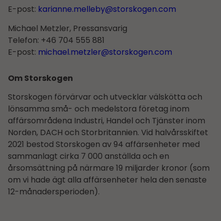
E-post:
karianne.melleby@storskogen.com
Michael Metzler, Pressansvarig
Telefon: +46 704 555 881
E-post:
michael.metzler@storskogen.com
Om Storskogen
Storskogen förvärvar och utvecklar välskötta och
lönsamma små- och medelstora företag inom
affärsområdena Industri, Handel och Tjänster inom
Norden, DACH och Storbritannien. Vid halvårsskiftet
2021 bestod Storskogen av 94 affärsenheter med
sammanlagt cirka 7 000 anställda och en
årsomsättning på närmare 19 miljarder kronor (som
om vi hade ägt alla affärsenheter hela den senaste
12-månadersperioden).