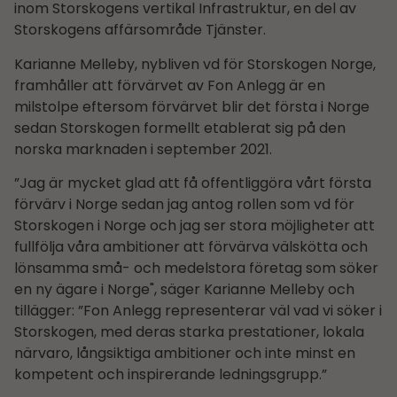
inom Storskogens vertikal Infrastruktur, en del av
Storskogens affärsområde Tjänster.
Karianne Melleby, nybliven vd för Storskogen Norge,
framhåller att förvärvet av Fon Anlegg är en
milstolpe eftersom förvärvet blir det första i Norge
sedan Storskogen formellt etablerat sig på den
norska marknaden i september 2021.
”Jag är mycket glad att få offentliggöra vårt första
förvärv i Norge sedan jag antog rollen som vd för
Storskogen i Norge och jag ser stora möjligheter att
fullfölja våra ambitioner att förvärva välskötta och
lönsamma små- och medelstora företag som söker
en ny ägare i Norge", säger Karianne Melleby och
tillägger: ”Fon Anlegg representerar väl vad vi söker i
Storskogen, med deras starka prestationer, lokala
närvaro, långsiktiga ambitioner och inte minst en
kompetent och inspirerande ledningsgrupp.”