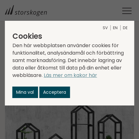
SV
EN
DE
Cookies
STORSKOGEN
MEDIA
NYHETER
2021
Den här webbplatsen använder cookies för
STORSKOGEN FÖRVÄRVAR 2M2 GROUP
funktionalitet, analysändamål och förbättring
Storskogen förvärvar
samt marknadsföring. Det innebär lagring av
2M2 Group
data eller åtkomst till data på din enhet eller
webbläsare.
Läs mer om kakor här
2021-12-08
Mina val
Acceptera
Transactions, Trade