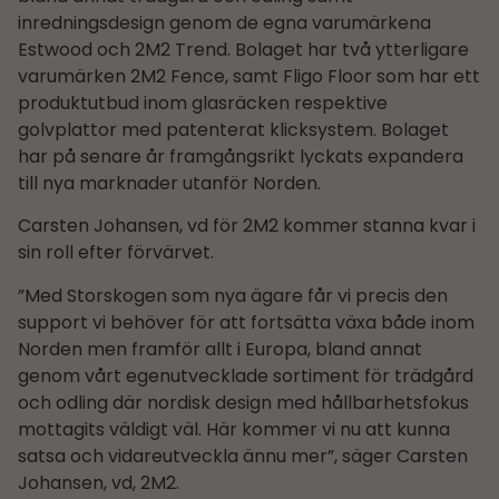
inredningsdesign genom de egna varumärkena
Estwood och 2M2 Trend. Bolaget har två ytterligare
varumärken 2M2 Fence, samt Fligo Floor som har ett
produktutbud inom glasräcken respektive
golvplattor med patenterat klicksystem. Bolaget
har på senare år framgångsrikt lyckats expandera
till nya marknader utanför Norden.
Carsten Johansen, vd för 2M2 kommer stanna kvar i
sin roll efter förvärvet.
”Med Storskogen som nya ägare får vi precis den
support vi behöver för att fortsätta växa både inom
Norden men framför allt i Europa, bland annat
genom vårt egenutvecklade sortiment för trädgård
och odling där nordisk design med hållbarhets­fokus
mottagits väldigt väl. Här kommer vi nu att kunna
satsa och vidareutveckla ännu mer”, säger Carsten
Johansen, vd, 2M2.