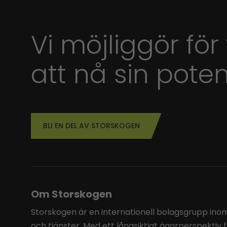
Vi möjliggör för
att nå sin poten
BLI EN DEL AV STORSKOGEN
Om Storskogen
Storskogen är en internationell bolagsgrupp inom 
och tjänster. Med ett långsiktigt ägarperspektiv 