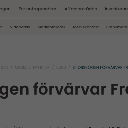
kogen
För entreprenörer
Affärsområden
Investerar
r
Videoarkiv
Mediebibliotek
Mediekontakt
Prenumere
OGEN
MEDIA
NYHETER
2020
STORSKOGEN FÖRVÄRVAR FR
gen förvärvar F