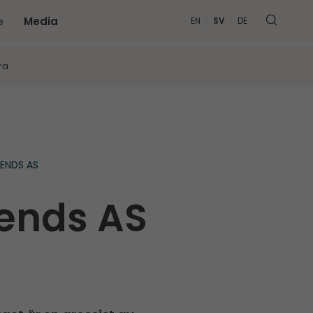
e
Media
EN
SV
DE
MER
ra
ENDS AS
rends AS