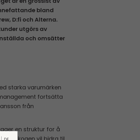
get är en grossist av
innefattande bland
w, D:fi och Alterna.
 kunder utgörs av
 anställda och omsätter
 med starka varumärken
 management fortsätta
Hansson från
gger en struktur for å
Storskogen vil bidra til
DE