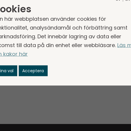
ookies
 stabilitet for Frends videre utvikling." Säger Pål 
n här webbplatsen använder cookies för
v Storskogens affärsområde Handel.
nktionalitet, analysändamål och förbättring samt
ation, vänligen kontakta:
rknadsföring. Det innebär lagring av data eller
0) 705 98 06 19,
[email protected]
komst till data på din enhet eller webbläsare.
Läs 
 kakor här
k privatägd företagsgrupp som förvärvar och utv
ina val
Acceptera
rt i Sverige. Storskogen startades 2012 och har en
andes 52 affärsenheter med en samlad omsättning