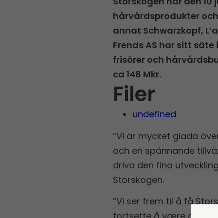
Storskogen har den 10 j
hårvårdsprodukter och 
annat Schwarzkopf, L’an
Frends AS har sitt säte
frisörer och hårvårdsbu
ca 148 Mkr.
Filer
undefined
”Vi är mycket glada öve
och en spännande tillv
driva den fina utveckli
Storskogen.
”Vi ser frem til å få St
fortsette å være den bes