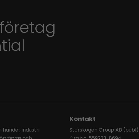
 företag
tial
Kontakt
handel, industri
Storskogen Group AB (publ)
förvärvas och
Org No. 559223-8694