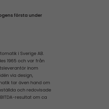
kogens första under
tomatik i Sverige AB.
es 1965 och var från
etsleverantör inom
dén via design,
tomatik tar även hand om
nställda och redo­visade
EBITDA-resultat om ca