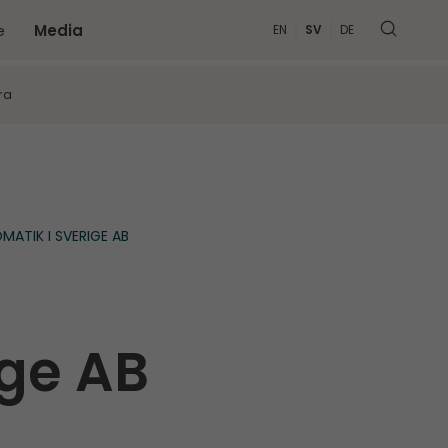
e
Media
EN
SV
DE
MER
ra
ATIK I SVERIGE AB
ige AB