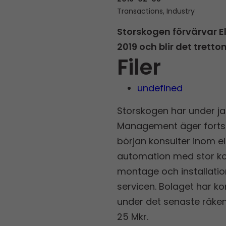
Transactions, Industry
Storskogen förvärvar E
2019 och blir det trett
Filer
undefined
Storskogen har under jan
Management äger fortsat
början konsulter inom el
automation med stor kom
montage och installation
servicen. Bolaget har k
under det senaste räke
25 Mkr.