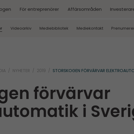
kogen
För entreprenörer
Affärsområden
Investerar
r
Videoarkiv
Mediebibliotek
Mediekontakt
Prenumere
DIA
NYHETER
2019
STORSKOGEN FÖRVÄRVAR ELEKTROAUTOM
gen förvärvar
automatik i Sver