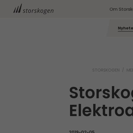
Om Stors
Nyhete
STORSKOGEN
ME
Storsko
Elektro
2019-02-05