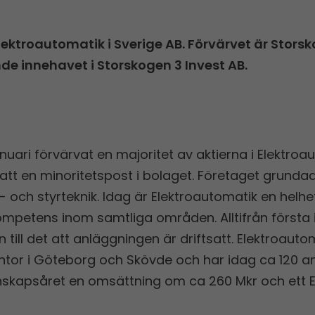
lektroautomatik i Sverige AB. Förvärvet är Stors
onde innehavet i Storskogen 3 Invest AB.
uari förvärvat en majoritet av aktierna i Elektroau
t en minoritetspost i bolaget. Företaget grundad
- och styrteknik. Idag är Elektroautomatik en helh
petens inom samtliga områden. Alltifrån första i
 till det att anläggningen är driftsatt. Elektroau
ontor i Göteborg och Skövde och har idag ca 120 a
nskapsåret en omsättning om ca 260 Mkr och ett 