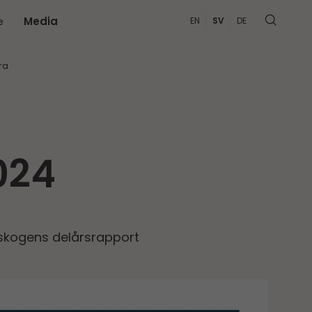
e
Media
EN
SV
DE
MER
ra
024
skogens delårs­­rapport