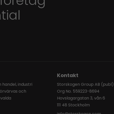
 företag
tial
Kontakt
handel, industri
Storskogen Group AB (publ)
förvärvas och
Org No. 559223-8694
tvalda
Hovslagargatan 3, vån 6
111 48 Stockholm
info@storskogen.com