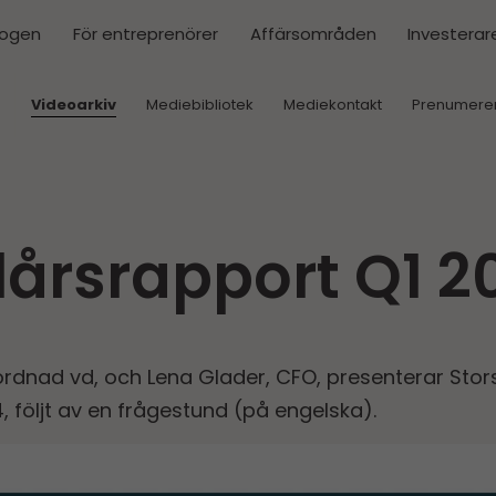
kogen
För entreprenörer
Affärsområden
Investerar
r
Videoarkiv
Mediebibliotek
Mediekontakt
Prenumere
lårs­rapport Q1 2
rordnad vd, och Lena Glader, CFO, presenterar Stor
4, följt av en frågestund (på engelska).