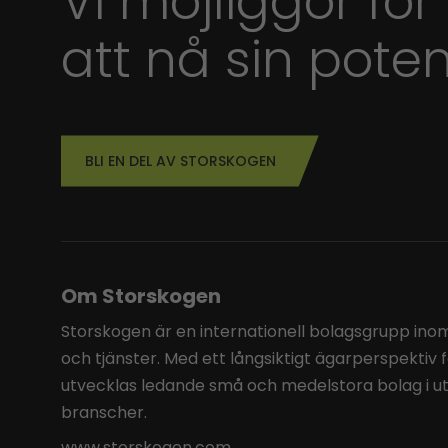
Vi möjliggör för
att nå sin poten
BLI EN DEL AV STORSKOGEN
Om Storskogen
Storskogen är en internationell bolagsgrupp inom 
och tjänster. Med ett långsiktigt ägarperspektiv 
utvecklas ledande små och medelstora bolag i u
branscher.
www.storskogen.com