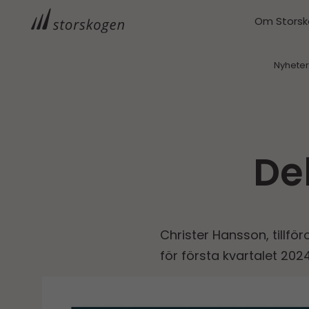
Om Stors
Nyhete
De
Christer Hansson, tillfö
för första kvartalet 202