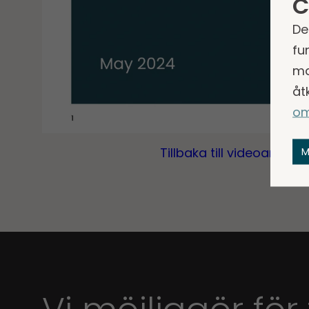
C
De
fu
ma
åt
om
M
Tillbaka till videoarkivet