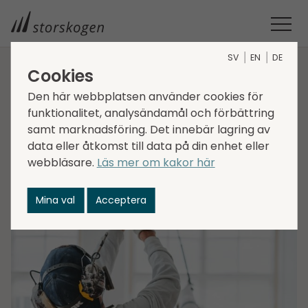
SV
EN
DE
Cookies
STORSKOGEN
MEDIA
NYHETER
2021
Den här webbplatsen använder cookies för
STORSKOGEN FÖRVÄRVAR DELÉR MÅLERI
funktionalitet, analysändamål och förbättring
Storskogen förvärvar
samt marknadsföring. Det innebär lagring av
data eller åtkomst till data på din enhet eller
Delér Måleri
webbläsare.
Läs mer om kakor här
2021-01-22
Mina val
Acceptera
Transactions, Services