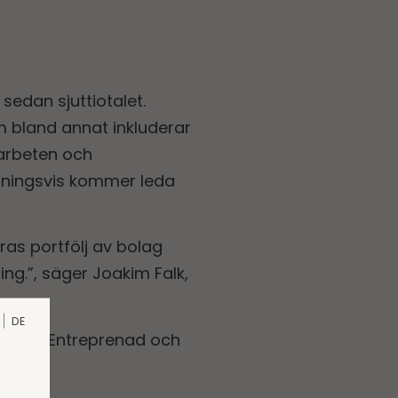
sedan sjuttiotalet.
 bland annat inkluderar
earbeten och
ttningsvis kommer leda
ras portfölj av bolag
ng.”, säger Joakim Falk,
DE
mentet Entreprenad och