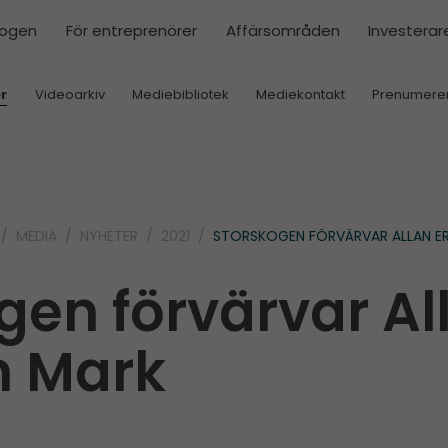
kogen
För entreprenörer
Affärsområden
Investerar
r
Videoarkiv
Mediebibliotek
Mediekontakt
Prenumere
MEDIA
NYHETER
2021
STORSKOGEN FÖRVÄRVAR ALLAN E
gen förvärvar Al
n Mark