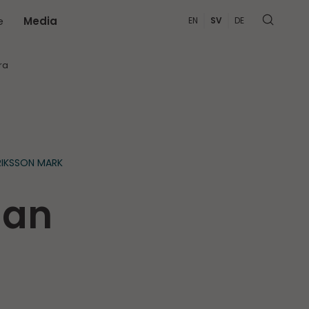
e
Media
EN
SV
DE
MER
ra
RIKSSON MARK
lan