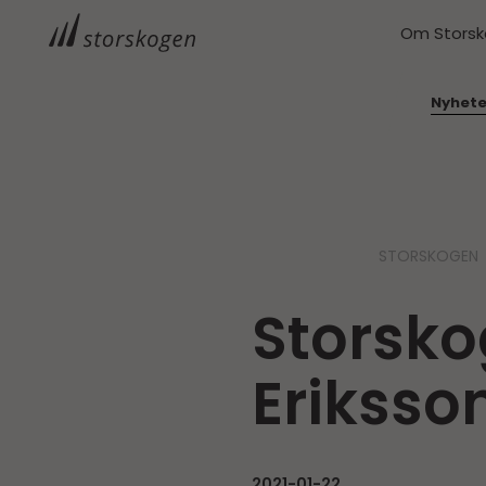
Om Stors
Nyhete
STORSKOGEN
Storsko
Eriksso
2021-01-22