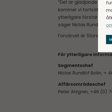
”Det är glädjande att Al
fu
kommer vi fortsätta, ti
ma
ytterligare förstärka A
åt
säger Niclas Rundlöf Boli
om
Förvärvet är Storskogen 
M
För ytterligare inform
Segmentschef
Niclas Rundlöf Bolin, + 
Affärsområdes­chef
Peter Ahlgren, +46 (0) 