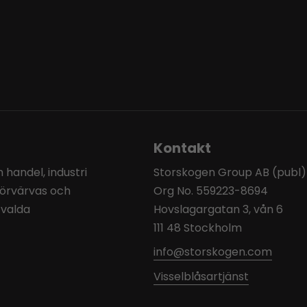
Kontakt
handel, industri
Storskogen Group AB (publ)
förvärvas och
Org No. 559223-8694
tvalda
Hovslagargatan 3, vån 6
111 48 Stockholm
info@storskogen.com
Visselblåsartjänst