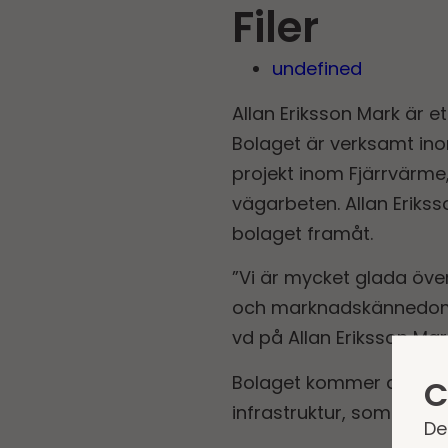
Filer
undefined
Allan Eriksson Mark är e
Bolaget är verksamt ino
projekt inom Fjärrvärme,
vägarbeten. Allan Eriks
bolaget framåt.
”Vi är mycket glada över
och marknadskännedom ko
vd på Allan Eriksson Mar
Bolaget kommer att ing
C
infrastruktur, som Niclas
De