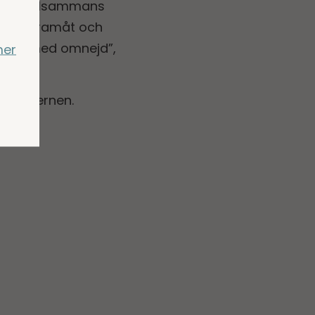
kogen. Tillsammans
laget framåt och
sterås med omnejd”,
mer
 i koncernen.