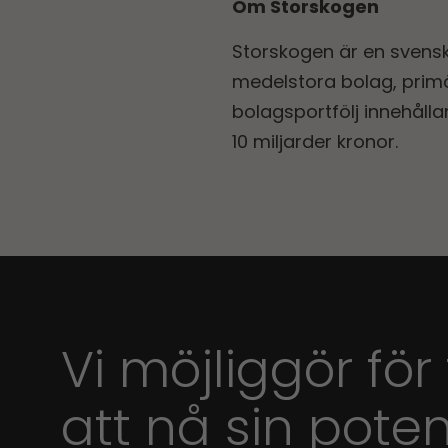
Om Storskogen
Storskogen är en svens
medelstora bolag, primär
bolagsportfölj innehåll
10 miljarder kronor.
Vi möjliggör för
att nå sin poten