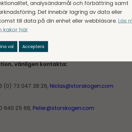
lan Eriksson Mark AB valt att ansluta sig till Stors
nktionalitet, analysändamål och förbättring samt
llsammans med ledning och anställda, att driva bo
rknadsföring. Det innebär lagring av data eller
llan Erikssons starka marknadsposition i Sala - Vä
komst till data på din enhet eller webbläsare.
Läs 
n.
 kakor här
tredje under 2021 och blir den 60:e affärsenheten
ina val
Acceptera
ation, vänligen kontakta:
46 (0) 73 047 38 26,
Niclas@storskogen.com
70 640 25 68,
Peter@storskogen.com