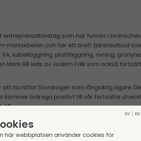
tt entreprenadföretag som har funnits i branschen 
m markarbeten och har ett brett tjänsteutbud som
 VA, kabelläggning, plattläggning, rivning, grönyt
son Mark AB leds av Joakim Falk som också fortsä
 att ha hittat Storskogen som långsiktig ägare. De
mmer bidraga positivt till vår fortsatta utveckli
k AB
SV
EN
å i Storskogens affärsområde Tjänster inom seg
ookies
 Rundlöf Bolin ansvarar för.
n här webbplatsen använder cookies för