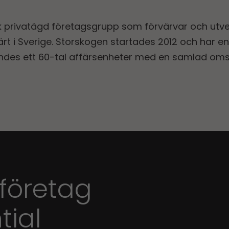
k privatägd företagsgrupp som förvärvar och utv
t i Sverige. Storskogen startades 2012 och har en 
andes ett 60-tal affärsenheter med en samlad oms
 företag
tial