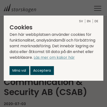
SV
EN
DE
Cookies
STORSKOGEN
MEDIA
NYHETER
2020
Den här webbplatsen använder cookies för
STORSKOGENS DOTTERBOLAG TELARCO FÖRVÄRVAR SYD
funktionalitet, analysändamål och förbättring
COMMUNICATION & SECURITY AB (CSAB)
samt marknadsföring. Det innebär lagring av
Storskogens
data eller åtkomst till data på din enhet eller
webbläsare.
Läs mer om kakor här
dotterbolag Telarco
förvärvar Syd
Mina val
Acceptera
Communication &
Security AB (CSAB)
2020-07-03