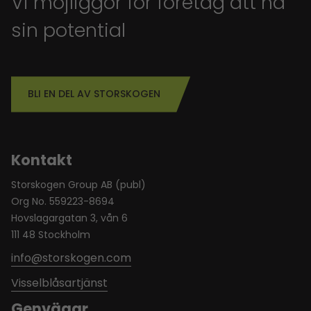
Vi möjliggör för företag att nå
sin potential
BLI EN DEL AV STORSKOGEN
Kontakt
Storskogen Group AB (publ)
Org No. 559223-8694
Hovslagargatan 3, vån 6
111 48 Stockholm
info@storskogen.com
Visselblåsartjänst
Genvägar