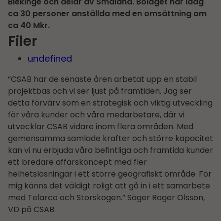
Blekinge och delar av Småland. Bolaget har idag
ca 30 personer anställda med en omsättning om
ca 40 Mkr.
Filer
undefined
”CSAB har de senaste åren arbetat upp en stabil
projektbas och vi ser ljust på framtiden. Jag ser
detta förvärv som en strategisk och viktig utveckling
för våra kunder och våra medarbetare, där vi
utvecklar CSAB vidare inom flera områden. Med
gemensamma samlade krafter och större kapacitet
kan vi nu erbjuda våra befintliga och framtida kunder
ett bredare affärskoncept med fler
helhetslösningar i ett större geografiskt område. För
mig känns det väldigt roligt att gå in i ett samarbete
med Telarco och Storskogen.” Säger Roger Olsson,
VD på CSAB.