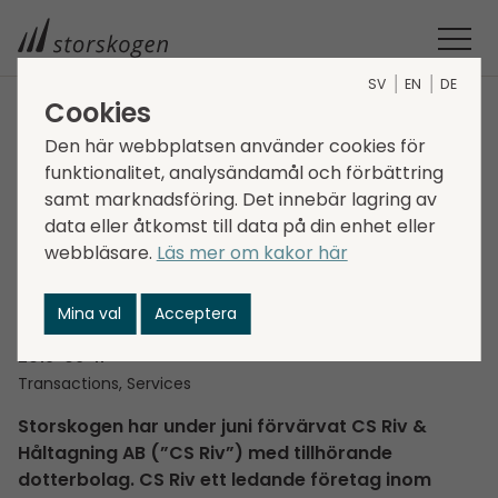
SV
EN
DE
Cookies
STORSKOGEN
MEDIA
NYHETER
2019
Den här webbplatsen använder cookies för
STORSKOGEN FÖRVÄRVAR CS RIV & HÅLTAGNING AB
funktionalitet, analysändamål och förbättring
Storskogen förvärvar
samt marknadsföring. Det innebär lagring av
data eller åtkomst till data på din enhet eller
CS Riv & Håltagning
webbläsare.
Läs mer om kakor här
AB
Mina val
Acceptera
2019-06-11
Transactions, Services
Storskogen har under juni förvärvat CS Riv &
Håltagning AB (”CS Riv”) med tillhörande
dotterbolag. CS Riv ett ledande företag inom