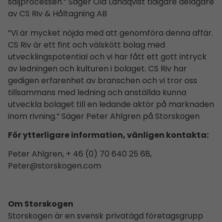
säljprocessen.” Säger Ola Landqvist tidigare delägare
av CS Riv & Håltagning AB
”Vi är mycket nöjda med att genomföra denna affär.
CS Riv är ett fint och välskött bolag med
utvecklingspotential och vi har fått ett gott intryck
av ledningen och kulturen i bolaget. CS Riv har
gedigen erfarenhet av branschen och vi tror oss
tillsammans med ledning och anställda kunna
utveckla bolaget till en ledande aktör på marknaden
inom rivning.” Säger Peter Ahlgren på Storskogen
För ytterligare information, vänligen kontakta:
Peter Ahlgren, + 46 (0) 70 640 25 68,
Peter@storskogen.com
Om Storskogen
Storskogen är en svensk privatägd företagsgrupp