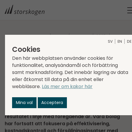
STORSKOGEN
MEDIA
NYHETER
2025
SV
EN
DE
DELÅRS­RAPPORT Q2 2025
Cookies
Delårs­rapport Q2 2025
Den här webbplatsen använder cookies för
funktionalitet, analysändamål och förbättring
2025-08-12
Regulatorisk information
samt marknadsföring. Det innebär lagring av data
Corporate news
eller åtkomst till data på din enhet eller
webbläsare.
Läs mer om kakor här
”Det första halvåret präglades av
handelskonflikter och geopolitisk oro, vilket
påverkade halvårsresultatet genom valuta- och
Mina val
Acceptera
kortsiktiga tulleffekter. Justerat för dessa var
resultatet i linje med föregående år. Våra bolag
har fortsatt att fokusera på effektivisering,
kostnadskontroll och försäljningsinsatser med