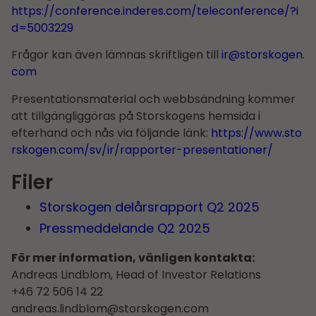
https://conference.inderes.com/teleconference/?i
d=5003229
Frågor kan även lämnas skriftligen till
ir@storskogen.
com
Presentationsmaterial och webbsändning kommer
att tillgängliggöras på Storskogens hemsida i
efterhand och nås via följande länk:
https://www.sto
rskogen.com/sv/ir/rapporter-presentationer/
Filer
Storskogen delårs­rapport Q2 2025
Pressmeddelande Q2 2025
För mer information, vänligen kontakta:
Andreas Lindblom, Head of Investor Relations
+46 72 506 14 22
andreas.lindblom@storskogen.com