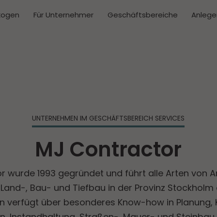
kogen
Für Unternehmer
Geschäftsbereiche
Anlege
UNTERNEHMEN IM GESCHÄFTS­BEREICH SERVICES
MJ Contractor
 wurde 1993 gegründet und führt alle Arten von A
Land-, Bau- und Tiefbau in der Provinz Stockholm
 verfügt über besonderes Know-how in Planung, K
on, Instandhaltung, Straßen-, Mauer- und Steinbau