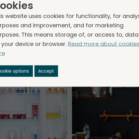
ookies
chter­­gesell­schaften sind. Die Leiter der Segment
 für die Entwicklung der Gruppen­unternehmen vera
is website uses cookies for functionality, for analy
rposes and improvement, and for marketing
rposes. This means storage of, or access to, data
 your device or browser.
Read more about cookie
re
ookie options
Accept