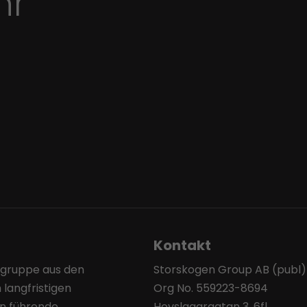
hr
Kontakt
sgruppe aus den
Storskogen Group AB (publ)
 langfristigen
Org No. 559223-8694
en führende
Hovslagargatan 3, 6fl