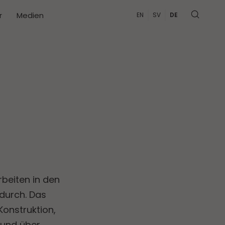
r
Medien
EN
SV
DE
rbeiten in den
 durch. Das
onstruktion,
 und über