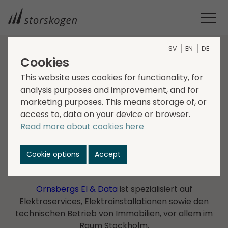
SV
EN
DE
Cookies
UNTERNEHMEN IM GESCHÄFTS­BEREICH SERVICES
This website uses cookies for functionality, for
analysis purposes and improvement, and for
Mälardalens
marketing purposes. This means storage of, or
Installationspartner
access to, data on your device or browser.
Read more about cookies here
Mälardalens Installationspartner besteht aus den
Unternehmen Örnsbergs El & Data und Stockholms
Cookie options
Accept
Rörexpress.
Örnsbergs El & Data
ist spezialisiert auf
Elektroservices, Elektroinstallationen sowie den
technischen Betrieb von Immobilien, vor allem im
Raum Stockholm.