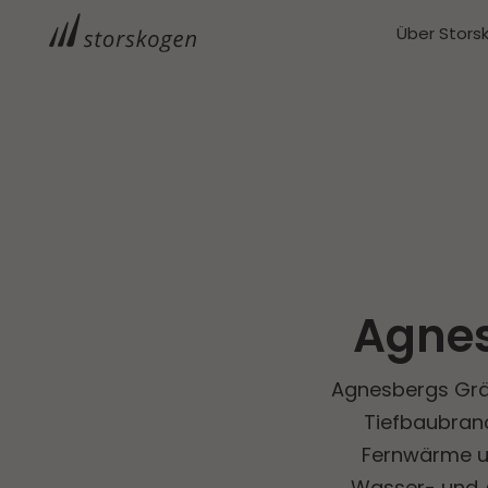
Über Stors
Agnes
Agnesbergs Gräv
Tiefbaubranc
Fernwärme un
Wasser- und A