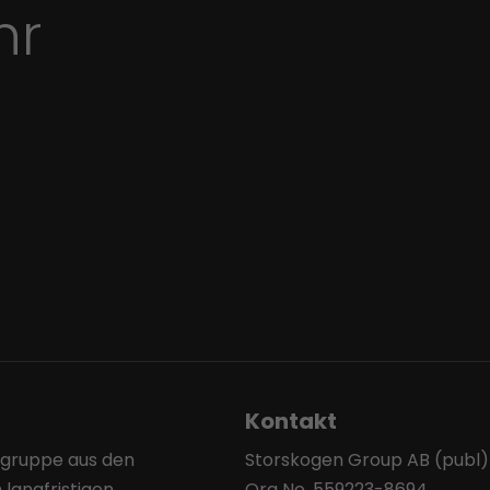
hr
Kontakt
sgruppe aus den
Storskogen Group AB (publ)
 langfristigen
Org No. 559223-8694