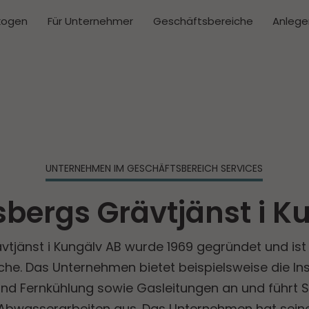
kogen
Für Unternehmer
Geschäftsbereiche
Anlege
UNTERNEHMEN IM GESCHÄFTS­BEREICH SERVICES
bergs Grävtjänst i K
tjänst i Kungälv AB wurde 1969 gegründet und ist e
he. Das Unternehmen bietet beispielsweise die Ins
d Fernkühlung sowie Gasleitungen an und führt St
bwasserarbeiten aus. Das Unternehmen hat seine