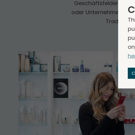
Geschäfts­felder unter
C
oder Unternehmen mit To
Th
Trade sind
pu
pu
on
he
C