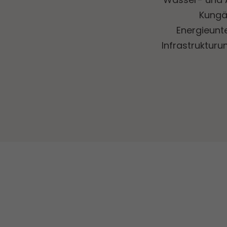
Kungä
Energieunt
Infrastruktur