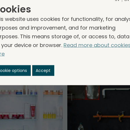
teilt, die aus Gruppen­unternehmen bestehen, die 
ookies
chter­­gesell­schaften sind. Die Leiter der Segment
is website uses cookies for functionality, for analy
 für die Entwicklung der Gruppen­unternehmen vera
rposes and improvement, and for marketing
rposes. This means storage of, or access to, data
 your device or browser.
Read more about cookie
re
ookie options
Accept