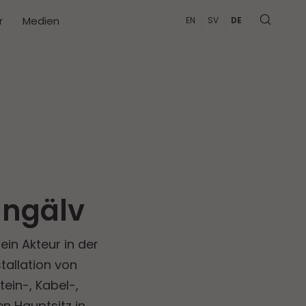
r
Medien
EN
SV
DE
ungälv
in Akteur in der
tallation von
ein-, Kabel-,
n Hauptsitz in