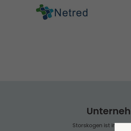
Unterneh
Storskogen ist in drei