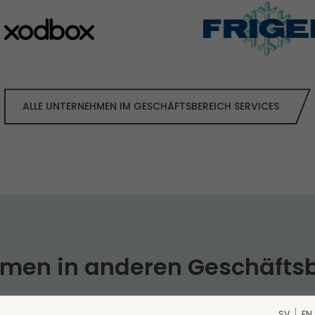
ALLE UNTERNEHMEN IM GESCHÄFTS­BEREICH SERVICES
men in anderen Geschäfts­
 Segmente unterteilt: Services, Trade und Industry. 
SV
EN