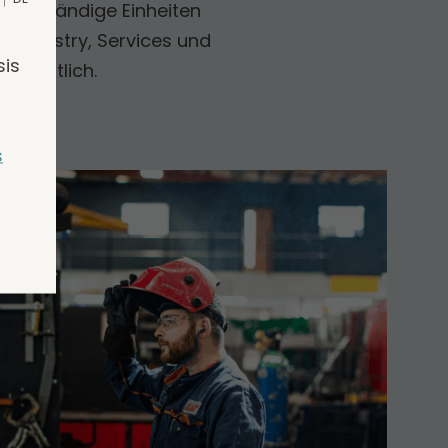
eigenständige Einheiten
e Industry, Services und
sis
ntwortlich.
s