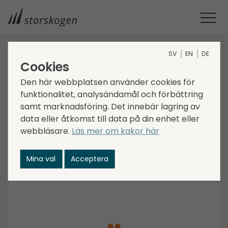
SV
EN
DE
STORSKOGEN
MEDIA
NYHETER
2022
Cookies
STORSKOGEN GÖR SIN FÖRSTA INVESTERING I SINGAPORE
Den här webbplatsen använder cookies för
Storskogen gör sin
funktionalitet, analysändamål och förbättring
samt marknadsföring. Det innebär lagring av
första investering i
data eller åtkomst till data på din enhet eller
webbläsare.
Läs mer om kakor här
Singapore
Mina val
Acceptera
2022-05-13
Transactions, Services