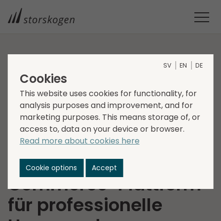
STORSKOGEN
MEDIEN
NEUIGKEITEN
2021
SV
EN
DE
Cookies
STORSKOGEN ERWIRBT PERFECTHAIR.CH, DIE GRÖSSTE
SCHWEIZER E-COMMERCE-PLATTFORM FÜR PROFESSIONELLE
This website uses cookies for functionality, for
analysis purposes and improvement, and for
HAAR- UND BEAUTYPRODUKTE
Storskogen erwirbt
marketing purposes. This means storage of, or
access to, data on your device or browser.
PerfectHair.ch, die
Read more about cookies here
grösste Schweizer E-
Cookie options
Accept
Commerce-Plattform
für professionelle