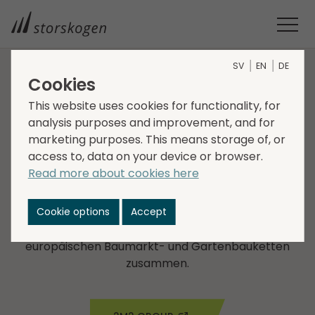
SV
EN
DE
Cookies
UNTERNEHMEN IM GESCHÄFTS­BEREICH TRADE
This website uses cookies for functionality, for
analysis purposes and improvement, and for
2M2 Group
marketing purposes. This means storage of, or
access to, data on your device or browser.
2M2 bietet eine Reihe von Produkten für den Garten,
Read more about cookies here
den Anbau und die Inneneinrichtung unter seinen
eigenen Marken an. Das Unternehmen ist für sein
Cookie options
Accept
Engagement für eine nachhaltige Beschaffung
bekannt und arbeitet mit den meisten großen
europäischen Baumarkt- und Gartenbauketten
zusammen.