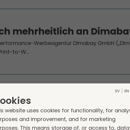
sich mehrheitlich an Dimaba
r Performance-Werbeagentur Dimabay GmbH („Dimab
Print-to-W…
SV
EN
kus Personal
ookies
 an der Vokus Personal AG erworben, einer führen
is website uses cookies for functionality, for analy
 d…
rposes and improvement, and for marketing
rposes. This means storage of, or access to, data