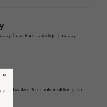
y
ay“) aus Berlin beteiligt. Dimabay
DE
den Schweizer Personalvermittlung, die
sis