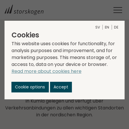
SV
EN
DE
Cookies
UNTERNEHMEN IM GESCHÄFTS­BEREICH SERVICES
This website uses cookies for functionality, for
analysis purposes and improvement, and for
Zymbios
marketing purposes. This means storage of, or
access to, data on your device or browser.
Zymbios Logistics Contractor AB wurde 2006
Read more about cookies here
gegründet und bietet Lagerdienstleistungen und
logistische Unterstützung mit einem starken Fokus
auf die Bereitstellung von kundenindividuellen
Cookie options
Accept
Lösungen. Das Unternehmen ist strategisch günstig
in Kumla gelegen und verfügt über
Verkehrsanbindungen zu allen wichtigen Standorten
in der nordischen Region.