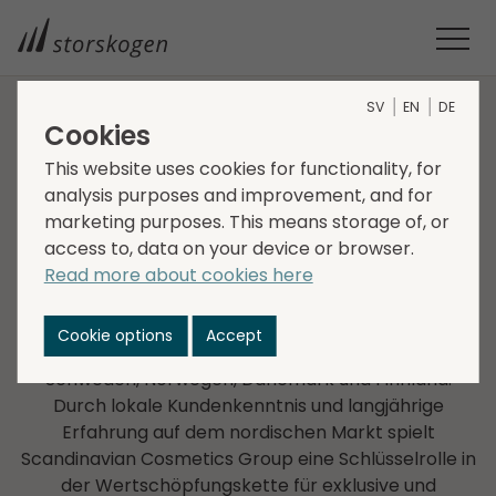
SV
EN
DE
Cookies
UNTERNEHMEN IM GESCHÄFTS­BEREICH TRADE
This website uses cookies for functionality, for
analysis purposes and improvement, and for
Scandinavian Cosmetics
marketing purposes. This means storage of, or
Group
access to, data on your device or browser.
Read more about cookies here
Die Scandinavian Cosmetics Group ist ein führendes
Unternehmen im Verkauf, Marketing und Vertrieb
Cookie options
Accept
von Kosmetikprodukten und vertritt Marken in
Schweden, Norwegen, Dänemark und Finnland.
Durch lokale Kundenkenntnis und langjährige
Erfahrung auf dem nordischen Markt spielt
Scandinavian Cosmetics Group eine Schlüsselrolle in
der Wertschöpfungskette für exklusive und