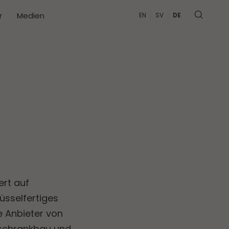
r
Medien
EN
SV
DE
ert auf
üsselfertiges
e Anbieter von
tschrankbau und