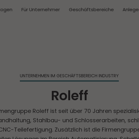
kogen
Für Unternehmer
Geschäftsbereiche
Anlege
UNTERNEHMEN IM GESCHÄFTS­BEREICH INDUSTRY
Roleff
rmengruppe Roleff ist seit über 70 Jahren spezialisi
tandhaltung, Stahlbau- und Schlosserarbeiten, schl
NC-Teilefertigung. Zusätzlich ist die Firmengrupp
ellen Lösungen im Bereich Automatisierung, Schal