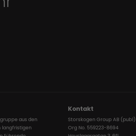
hr
Kontakt
sgruppe aus den
Storskogen Group AB (publ)
 langfristigen
Org No. 559223-8694
en führende
Hovslagargatan 3, 6fl