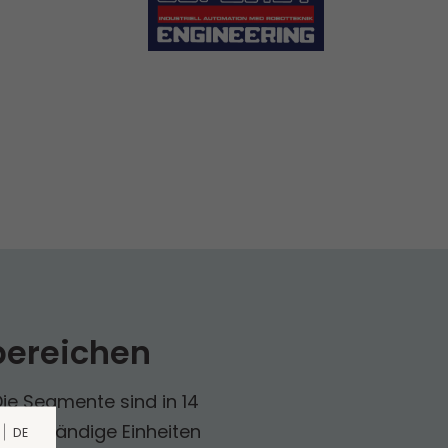
bereichen
Die Segmente sind in 14
eigenständige Einheiten
DE