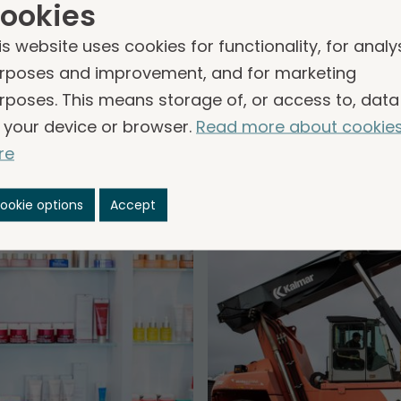
ookies
chter­­gesell­schaften sind. Die Leiter der Segment
 für die Entwicklung der Gruppen­unternehmen vera
is website uses cookies for functionality, for analy
rposes and improvement, and for marketing
rposes. This means storage of, or access to, data
 your device or browser.
Read more about cookie
re
ookie options
Accept