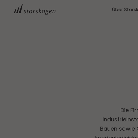
Über Stors
Die Fi
Industrieins
Bauen sowie C
kundenindividu