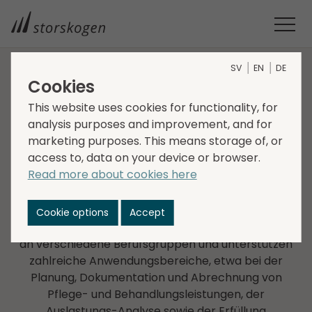
SV
EN
DE
Cookies
UNTERNEHMEN IM GESCHÄFTS­BEREICH SERVICES
This website uses cookies for functionality, for
analysis purposes and improvement, and for
LEP
marketing purposes. This means storage of, or
access to, data on your device or browser.
Die Klassifikationssysteme von LEP ermöglichen eine
Read more about cookies here
strukturierte, einheitliche und interdisziplinäre
Dokumentation von Leistungen im
Gesundheitswesen sowie fundierte Auswertungen
Cookie options
Accept
und Analysen. Die Interventionskataloge richten sich
an verschiedene Berufsgruppen­ und unterstützen
zahlreiche Anwendungsbereiche, etwa bei der
Planung, Dokumentation und Abrechnung von
Pflege- und Behandlungsleistungen, der
Auslastungs-Analyse sowie der Erfüllung