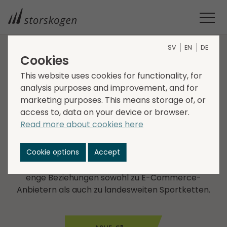
SV
EN
DE
Cookies
UNTERNEHMEN IM GESCHÄFTS­BEREICH TRADE
This website uses cookies for functionality, for
analysis purposes and improvement, and for
ASHE
marketing purposes. This means storage of, or
access to, data on your device or browser.
Die Tochter­gesell­schaften von ASHE verkaufen und
Read more about cookies here
vertreiben Bekleidung, Schuhe und Ausrüstung im
Sport- und Freizeitsegment auf dem nordischen
Cookie options
Accept
Markt. Das Unternehmen hat die Vertriebsrechte für
bekannte Marken in seiner Nische und unterhält
enge Beziehungen sowohl zu E-Commerce-
Anbietern als auch zu landesweiten Sportketten.