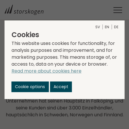
SV
EN
DE
Cookies
UNTERNEHMEN IM GESCHÄFTS­BEREICH TRADE
This website uses cookies for functionality, for
analysis purposes and improvement, and for
A Lot Decoration
marketing purposes. This means storage of, or
access to, data on your device or browser.
A Lot Decoration wurde 2004 gegründet. Das
Read more about cookies here
Unternehmen importiert und entwirft Accessoires
und Einrichtungsgegenstände für Blumen-,
Cookie options
Accept
Geschenk- und Einrichtungsgeschäfte. Das
Sortiment umfasst etwas mehr als 4.000 Artikel. Das
Unternehmen hat seinen Hauptsitz in Falköping, und
seine Kunden sind über 3.000 Einzelhändler,
hauptsächlich in Schweden, Norwegen und Finnland.