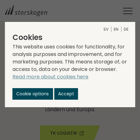
SV
EN
DE
Cookies
UNTERNEHMEN IM GESCHÄFTS­BEREICH SERVICES
This website uses cookies for functionality, for
analysis purposes and improvement, and for
TK Logistik
marketing purposes. This means storage of, or
access to, data on your device or browser.
TK Logistik wurde 2006 gegründet und ist ein
Read more about cookies here
unabhängiger Transportpartner mit Sitz in
Stockholm, Göteborg und Malmö. TK Logistik bietet
Cookie options
Accept
flexible, maßgeschneiderte und kostengünstige
Logistiklösungen in Schweden, den nordischen
Ländern und Europa.
TK LOGISTIK