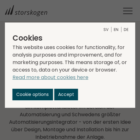
SV
EN
DE
Cookies
UNTERNEHMEN IM GESCHÄFTS­BEREICH INDUSTRY
This website uses cookies for functionality, for
analysis purposes and improvement, and for
Elektroautomatik i Sverige
marketing purposes. This means storage of, or
AB
access to, data on your device or browser.
Read more about cookies here
Elektroautomatik i Sverige AB wurde 1965 gegründet
und war ursprünglich Berater im Bereich Elektro-
Cookie options
Accept
und Steuerungstechnik. Heute ist das Unternehmen
ein Komplettanbieter im Bereich der
Automatisierung und Schwedens größter
Automatisierungsintegrator - von der ersten Idee
über Design, Montage und Installation bis hin zur
Inbetriebnahme der Anlage.