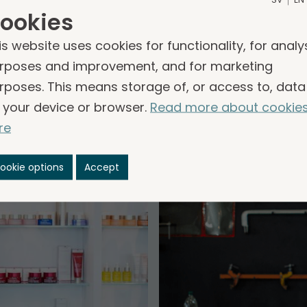
teilt, die aus Gruppen­unternehmen bestehen, die 
ookies
chter­­gesell­schaften sind. Die Leiter der Segment
is website uses cookies for functionality, for analy
 für die Entwicklung der Gruppen­unternehmen vera
rposes and improvement, and for marketing
rposes. This means storage of, or access to, data
 your device or browser.
Read more about cookie
re
ookie options
Accept