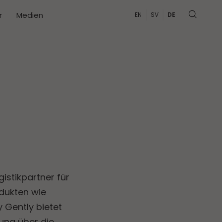
r
Medien
EN
SV
DE
gistikpartner für
dukten wie
 Gently bietet
ung über die