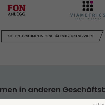
ALLE UNTERNEHMEN IM GESCHÄFTS­BEREICH SERVICES
men in anderen Geschäfts­
 Segmente unterteilt: Services, Trade und Industry. 
SV
EN