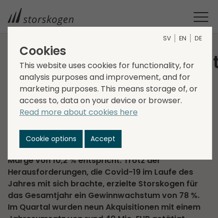
SV
EN
DE
Cookies
Jahresabschlussberich
This website uses cookies for functionality, for
2020
analysis purposes and improvement, and for
marketing purposes. This means storage of, or
access to, data on your device or browser.
2021-02-25
Read more about cookies here
Das EBITA von Storskogen stieg im vierten Quartal
gegenüber dem Vorjahresquartal um 51 % und
Cookie options
Accept
belief sich auf 26,3 Mio. EUR, was einer EBITA-
Marge von 10,2 % entspricht. Trotz der
Herausforderungen, die Covid-19 im Laufe des
Jahres mit sich brachte, erzielte Storskogen für
das Gesamtjahr ein Gewinnwachstum von 78 %.
Im Quartal wurden neun Akquisitionen mit einem