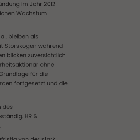
Gründung im Jahr 2012
erlichen Wachstum
l, bleiben als
mit Storskogen während
n blicken zuversichtlich
hrheitsaktionär ohne
Grundlage für die
rden fortgesetzt und die
n des
bständig. HR &
.
ristig von der stark