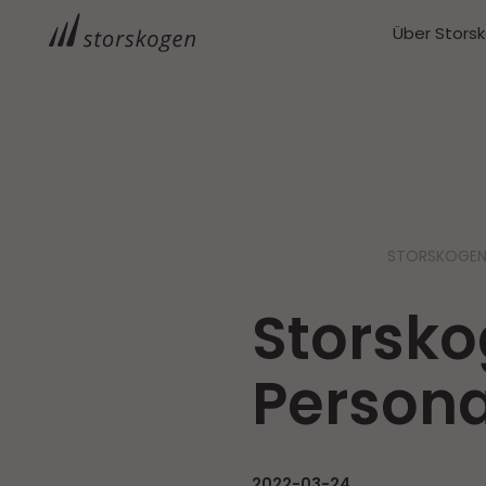
Über Stors
STORSKOGE
Storsko
Persona
2022-03-24