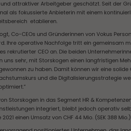
r und attraktiver Arbeitgeber geschätzt. Seit der 
nal als fokussierte Anbieterin mit einem kontinui
itsbereich etablieren.
ogt, Co-CEOs und Gründerinnen von Vokus Persona
rd. Ihre operative Nachfolge tritt ein gemeinsam 
es rekrutierter CEO an. Die beiden Unternehmerinne
uen uns sehr, mit Storskogen einen langfristigen Me
ewonnen zu haben. Damit können wir eine solide 
achstumskurs und die Digitalisierungsstrategie we
optimiert.”
von Storskogen in das Segment HR & Kompetenze
tleistungen integriert, bleibt jedoch operativ sel
2021 einen Umsatz von CHF 44 Mio. (SEK 388 Mio.)
hervorragend positioniertes Unternehmen, das langf