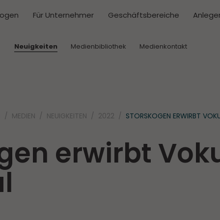
kogen
Für Unternehmer
Geschäftsbereiche
Anlege
Neuigkeiten
Medienbibliothek
Medienkontakt
N
MEDIEN
NEUIGKEITEN
2022
STORSKOGEN ERWIRBT VOKU
gen erwirbt Vok
l