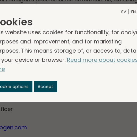
ür Gesundheitsfachpersonal, einem äusserst attr
SV
EN
nd Pflegefachkräftebasis profitieren wird. Wir fre
ookies
lem zu unterstützen und zu fördern, was es bis anh
is website uses cookies for functionality, for analy
el Neglén, Executive Vice President und Geschäft
rposes and improvement, and for marketing
rposes. This means storage of, or access to, data
 your device or browser.
Read more about cookie
nen kontaktieren Sie bitte:
re
 Head of DACH
ookie options
Accept
gen.com
ficer
kogen.com