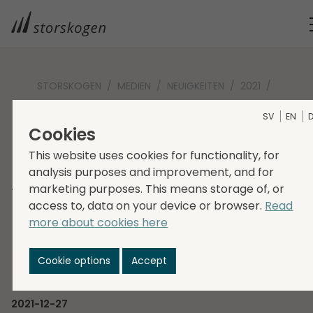
STORSKOGEN
MEDIEN
NEUIGKEITEN
2021
STORSKOGEN ERWIRBT DAS AUTOMATIONSUNTERNEHMEN LNS
SV
EN
UND BAUT SEINE PRÄSENZ IN DER DACH-REGION AUS
Cookies
Storskogen erwirbt das
This website uses cookies for functionality, for
Automationsunterneh
analysis purposes and improvement, and for
marketing purposes. This means storage of, or
LNS und baut seine
access to, data on your device or browser.
Read
more about cookies here
Präsenz in der DACH-
Region aus
Cookie options
Accept
2021-12-27