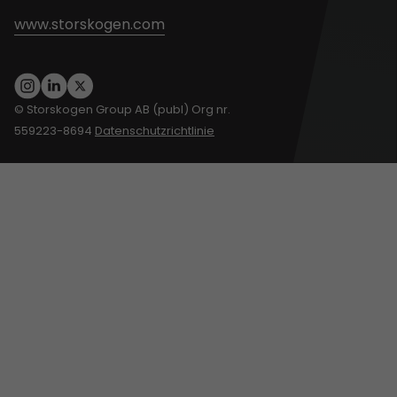
www.storskogen.com
© Storskogen Group AB (publ) Org nr.
559223-8694
Datenschutzrichtlinie