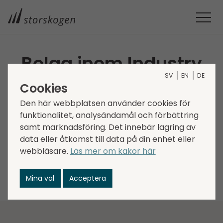
Bolag inom Industry
SV
EN
DE
Cookies
Storskogens bolag är verksamma inom ett brett
spektrum av sektorer och skapar tillsammans
Den här webbplatsen använder cookies för
en företagsgrupp som är väldiversifierad avseende
funktionalitet, analysändamål och förbättring
trender, drivkrafter och konjunkturkänslighet.
samt marknadsföring. Det innebär lagring av
data eller åtkomst till data på din enhet eller
Välj mellan funktionerna nedan för att filtrera
webbläsare.
Läs mer om kakor här
bolagen vertikal, region eller för att söka efter ett
specifikt bolag.
Mina val
Acceptera