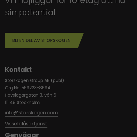
Vi möjliggör för företag att nå
sin potential
BLI EN DEL AV STORSKOGEN
Kontakt
Storskogen Group AB (publ)
Org No. 559223-8694
Hovslagargatan 3, vån 6
111 48 Stockholm
info@storskogen.com
Visselblåsartjänst
Genvägar