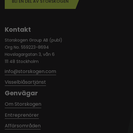
BLI EN DEL AV STORSKOGEN
Kontakt
Storskogen Group AB (publ)
Org No. 559223-8694
Hovslagargatan 3, vån 6
111 48 Stockholm
info@storskogen.com
Visselblåsartjänst
Genvägar
Om Storskogen
Entreprenörer
Affärsområden