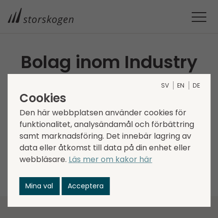
Bolag inom Industry
Storskogens bolag är verksamma inom ett brett
SV
EN
DE
Cookies
spektrum av sektorer och skapar tillsammans
en företagsgrupp som är väldiversifierad avseende
Den här webbplatsen använder cookies för
trender, drivkrafter och konjunkturkänslighet.
funktionalitet, analysändamål och förbättring
samt marknadsföring. Det innebär lagring av
Välj mellan funktionerna nedan för att filtrera
data eller åtkomst till data på din enhet eller
bolagen vertikal, region eller för att söka efter ett
webbläsare.
Läs mer om kakor här
specifikt bolag.
Mina val
Acceptera