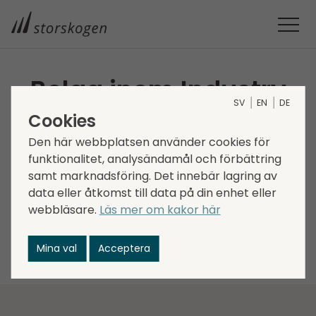
Bolag inom Industry
SV
EN
DE
Cookies
Storskogens bolag är verksamma inom ett brett
spektrum av sektorer och skapar tillsammans
Den här webbplatsen använder cookies för
en företagsgrupp som är väldiversifierad avseende
funktionalitet, analysändamål och förbättring
trender, drivkrafter och konjunkturkänslighet.
samt marknadsföring. Det innebär lagring av
data eller åtkomst till data på din enhet eller
Välj mellan funktionerna nedan för att filtrera
webbläsare.
Läs mer om kakor här
bolagen vertikal, region eller för att söka efter ett
specifikt bolag.
Mina val
Acceptera